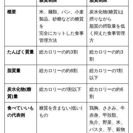
糖質制限
脂質制限
概要
米、麺類、パン、小麦
炭水化物(糖質)は
製品、砂糖などの糖質
摂りながら
を
脂質の摂取量を低
完全にカットした食事
く抑えた食事管理
管理方法
方
たんぱく質量
総カロリーの約3割
総カロリーの約3
割
脂質量
総カロリーの約6割
総カロリーの1割
以下
炭水化物(糖
総カロリーの1割以下
総カロリーの約6
質)量
割
食べていいも
糖質を含まない(低い)
鶏胸、ささみ、牛
の代表例
もの
赤身、甲殻類、
魚介、野菜、米、
パスタ、芋、穀物