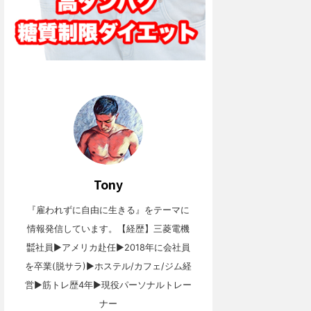
Tony
『雇われずに自由に生きる』をテーマに
情報発信しています。【経歴】三菱電機
㍿社員▶︎アメリカ赴任▶︎2018年に会社員
を卒業(脱サラ)▶︎ホステル/カフェ/ジム経
営▶︎筋トレ歴4年▶︎現役パーソナルトレー
ナー