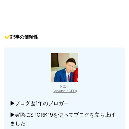
記事の信頼性
トニー
(
@MuscleCEO
)
▶︎ブログ歴1年のブロガー
▶︎実際にSTORK19を使ってブログを立ち上げ
ました